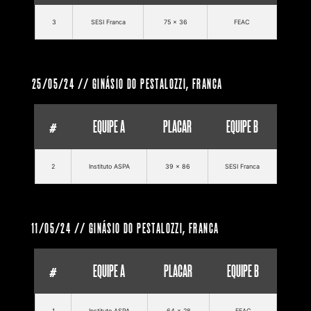
3
SESI Franca
75 x 36
FEAC
25/05/24 // GINÁSIO DO PESTALOZZI, FRANCA
#
EQUIPE A
PLACAR
EQUIPE B
2
Instituto ASPA
39 x 86
SESI Franca
11/05/24 // GINÁSIO DO PESTALOZZI, FRANCA
#
EQUIPE A
PLACAR
EQUIPE B
1
Instituto ASPA
64 x 28
FEAC